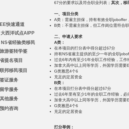
67分的要求以及符合职业列表；
其次，移
一、项目分类
A类：需雇主担保，持有有效全职joboffe
EE快速通道
B类：不需雇主担保，但工作岗位需符合
大西洋试点AIPP
​二、申
请人要求
：NS省经验类移民
A类：
在本项目的打分表中得分超过67分
旅游签转学签
持有NS省雇主提供的至少一年的全职jobof
过去6年内有至少1年全职工作经验，工作
省提名项目
加拿大高中以上同等学历，外国学历需要E
联邦移民项目
G类雅思4个6
充足的定居资金
签证服务
B类：
在本项目打分表中得分超过67分
留学服务
过去6年里有至少1年的全职工作经验，必
其他服务
加拿大高中以上同等学历，外国学历需要E
G类雅思4个6
预约咨询
充足的定居资金
打分举例：