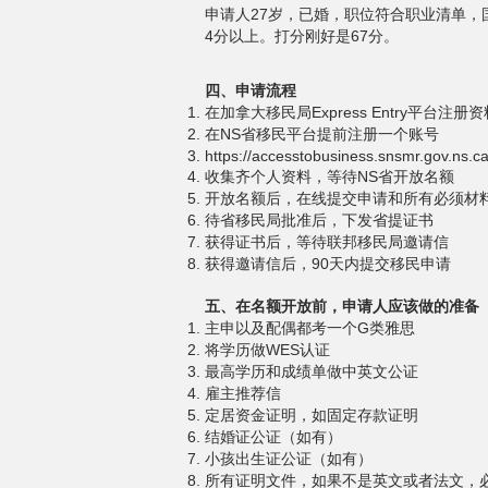
申请人27岁，已婚，职位符合职业清单，
4分以上。打分刚好是67分。
四、申请流程
在加拿大移民局Express Entry平台注册资料，
在NS省移民平台提前注册一个账号
https://accesstobusiness.snsmr.gov.ns.c
收集齐个人资料，等待NS省开放名额
开放名额后，在线提交申请和所有必须材
待省移民局批准后，下发省提证书
获得证书后，等待联邦移民局邀请信
获得邀请信后，90天内提交移民申请
五、在名额开放前，申请人应该做的准备
主申以及配偶都考一个G类雅思
将学历做WES认证
最高学历和成绩单做中英文公证
雇主推荐信
定居资金证明，如固定存款证明
结婚证公证（如有）
小孩出生证公证（如有）
所有证明文件，如果不是英文或者法文，