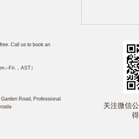
free. Call us to book an
on.--Fri.，AST）
Garden Road, Professional
​关注微信
Canada
得