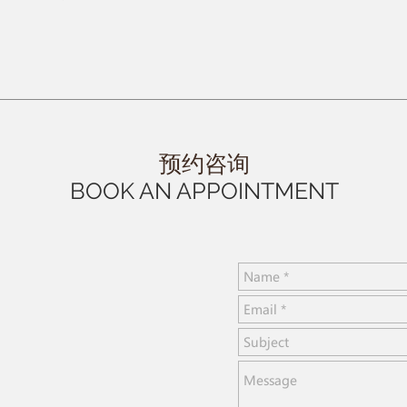
​预约咨询​
BOOK AN APPOINTMENT