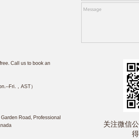
free. Call us to book an
on.--Fri.，AST）
Garden Road, Professional
​关注微信
Canada
得