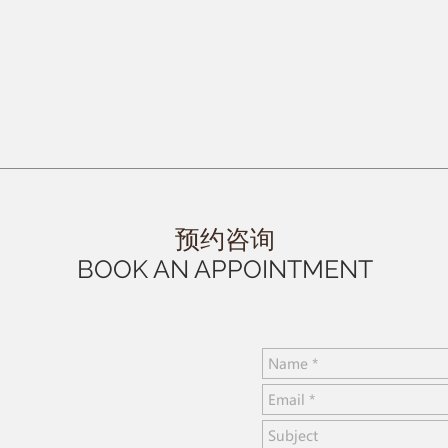
​预约咨询​
BOOK AN APPOINTMENT